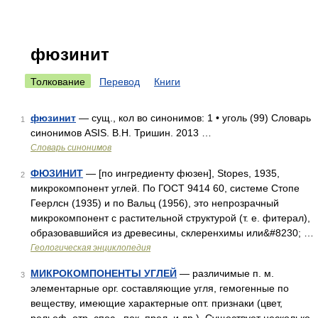
фюзинит
Толкование
Перевод
Книги
фюзинит
— сущ., кол во синонимов: 1 • уголь (99) Словарь
1
синонимов ASIS. В.Н. Тришин. 2013 …
Словарь синонимов
ФЮЗИНИТ
— [по ингредиенту фюзен], Stopes, 1935,
2
микрокомпонент углей. По ГОСТ 9414 60, системе Стопе
Геерлсн (1935) и по Вальц (1956), это непрозрачный
микрокомпонент с растительной структурой (т. е. фитерал),
образовавшийся из древесины, склеренхимы или&#8230; …
Геологическая энциклопедия
МИКРОКОМПОНЕНТЫ УГЛЕЙ
— различимые п. м.
3
элементарные орг. составляющие угля, гемогенные по
веществу, имеющие характерные опт. признаки (цвет,