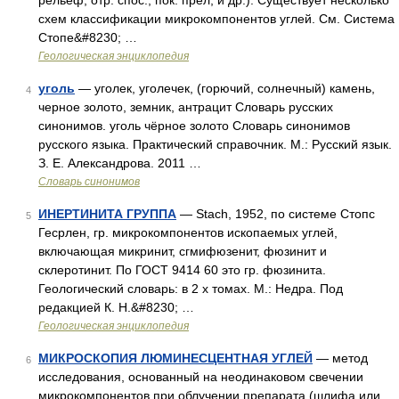
рельеф, отр. спос., пок. прел, и др.). Существует несколько
схем классификации микрокомпонентов углей. См. Система
Стопе&#8230; …
Геологическая энциклопедия
уголь
— уголек, уголечек, (горючий, солнечный) камень,
4
черное золото, земник, антрацит Словарь русских
синонимов. уголь чёрное золото Словарь синонимов
русского языка. Практический справочник. М.: Русский язык.
З. Е. Александрова. 2011 …
Словарь синонимов
ИНЕРТИНИТА ГРУППА
— Stach, 1952, по системе Стопс
5
Гесрлен, гр. микрокомпонентов ископаемых углей,
включающая микринит, сгмифюзенит, фюзинит и
склеротинит. По ГОСТ 9414 60 это гр. фюзинита.
Геологический словарь: в 2 х томах. М.: Недра. Под
редакцией К. Н.&#8230; …
Геологическая энциклопедия
МИКРОСКОПИЯ ЛЮМИНЕСЦЕНТНАЯ УГЛЕЙ
— метод
6
исследования, основанный на неодинаковом свечении
микрокомпонентов при облучении препарата (шлифа или