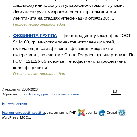
аншлифа) или куска угля ультрафиолетовыми лучами.
Люминесцируют микрокомпоненты гр. альгинита и
лейптинита на стадиях углефикации от&#8230; …
Геологическая энциклопедия
ФЮЗИНИТА ГРУППА
— [по ингредиенту фюзен] по ГОСТ
7
9414 60, гр. микрокомпонентов ископаемых углей,
включающая семифюзинит, фюзинит, микринит и
склеретинит; по системе Стопе Геерлен, гр. инертинита. По
ГОСТ 121126 66 включает телофюзинит, аттрофюзинит,
коллофюринит и …
Геологическая энциклопедия
© Академик, 2000-2026
18+
Обратная связь:
Техподдержка
,
Реклама на сайте
👣 Путешествия
Экспорт словарей на сайты
, сделанные на PHP,
Joomla,
Drupal,
WordPress, MODx.